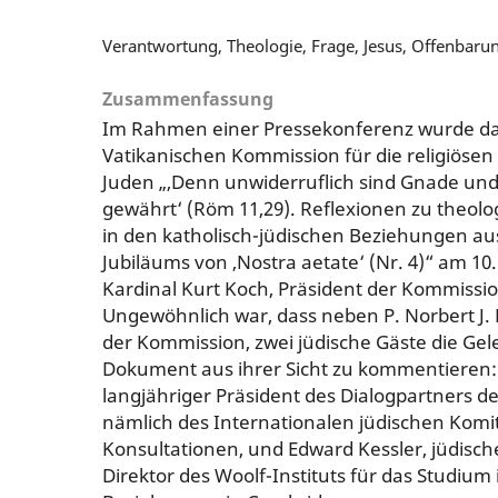
Verantwortung, Theologie, Frage, Jesus, Offenbaru
Zusammenfassung
Im Rahmen einer Pressekonferenz wurde d
Vatikanischen Kommission für die religiöse
Juden „‚Denn unwiderruflich sind Gnade und
gewährt‘ (Röm 11,29). Reflexionen zu theol
in den katholisch-jüdischen Beziehungen au
Jubiläums von ‚Nostra aetate‘ (Nr. 4)“ am 1
Kardinal Kurt Koch, Präsident der Kommission
Ungewöhnlich war, dass neben P. Norbert J.
der Kommission, zwei jüdische Gäste die Gel
Dokument aus ihrer Sicht zu kommentieren:
langjähriger Präsident des Dialogpartners d
nämlich des Internationalen jüdischen Komite
Konsultationen, und Edward Kessler, jüdisch
Direktor des Woolf-Instituts für das Studium 