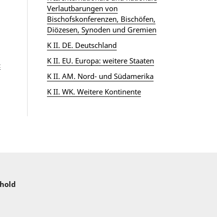
Verlautbarungen von
Bischofskonferenzen, Bischöfen,
Diözesen, Synoden und Gremien
K II. DE. Deutschland
K II. EU. Europa: weitere Staaten
z
K II. AM. Nord- und Südamerika
K II. WK. Weitere Kontinente
nhold