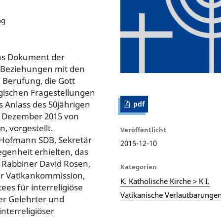
ng
as Dokument der
n Beziehungen mit den
 Berufung, die Gott
ogischen Fragestellungen
s Anlass des 50jährigen
pdf
0. Dezember 2015 von
, vorgestellt.
Veröffentlicht
 Hofmann SDB, Sekretär
2015-12-10
egenheit erhielten, das
 Rabbiner David Rosen,
Kategorien
er Vatikankommission,
K. Katholische Kirche > K I.
es für interreligiöse
Vatikanische Verlautbarunge
er Gelehrter und
interreligiöser