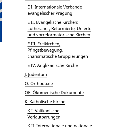
E I. Internationale Verbände
evangelischer Prägung
E II. Evangelische Kirchen:
Lutheraner, Reformierte, Unierte
und vorreformatorische Kirchen
E III. Freikirchen,
Pfingstbewegung,
charismatische Gruppierungen
E IV. Anglikanische Kirche
J. Judentum
O. Orthodoxie
OE. Ökumenische Dokumente
K. Katholische Kirche
K I. Vatikanische
n
Verlautbarungen
K II. Internationale und nationale