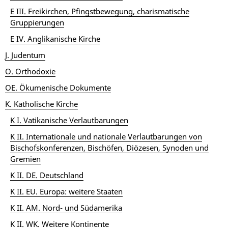
E III. Freikirchen, Pfingstbewegung, charismatische
Gruppierungen
E IV. Anglikanische Kirche
J. Judentum
O. Orthodoxie
OE. Ökumenische Dokumente
K. Katholische Kirche
K I. Vatikanische Verlautbarungen
K II. Internationale und nationale Verlautbarungen von
Bischofskonferenzen, Bischöfen, Diözesen, Synoden und
Gremien
K II. DE. Deutschland
K II. EU. Europa: weitere Staaten
K II. AM. Nord- und Südamerika
K II. WK. Weitere Kontinente