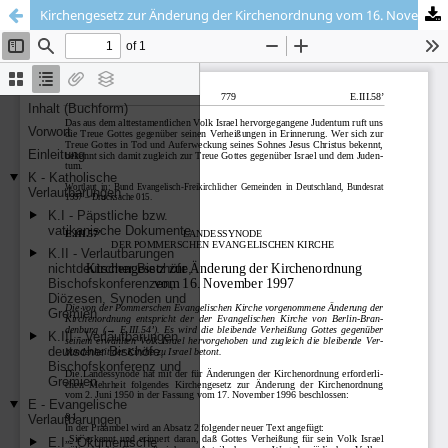
Kirchengesetz zur Änderung der Kirchenordnung vom 16. November 1997