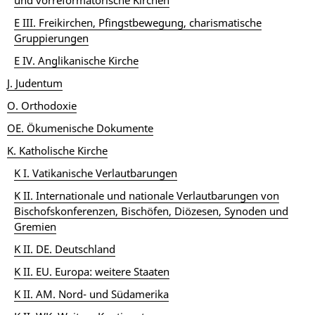
und vorreformatorische Kirchen
E III. Freikirchen, Pfingstbewegung, charismatische
Gruppierungen
E IV. Anglikanische Kirche
J. Judentum
O. Orthodoxie
OE. Ökumenische Dokumente
K. Katholische Kirche
K I. Vatikanische Verlautbarungen
K II. Internationale und nationale Verlautbarungen von
Bischofskonferenzen, Bischöfen, Diözesen, Synoden und
Gremien
K II. DE. Deutschland
K II. EU. Europa: weitere Staaten
K II. AM. Nord- und Südamerika