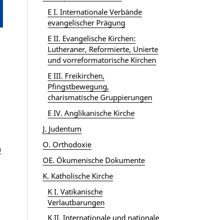
E I. Internationale Verbände
evangelischer Prägung
E II. Evangelische Kirchen:
Lutheraner, Reformierte, Unierte
und vorreformatorische Kirchen
E III. Freikirchen,
Pfingstbewegung,
charismatische Gruppierungen
E IV. Anglikanische Kirche
J. Judentum
O. Orthodoxie
n
OE. Ökumenische Dokumente
K. Katholische Kirche
K I. Vatikanische
Verlautbarungen
K II. Internationale und nationale