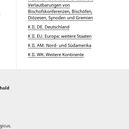
Verlautbarungen von
Bischofskonferenzen, Bischöfen,
z
Diözesen, Synoden und Gremien
K II. DE. Deutschland
K II. EU. Europa: weitere Staaten
K II. AM. Nord- und Südamerika
K II. WK. Weitere Kontinente
nhold
gicus.