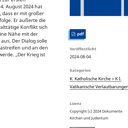
. August 2024 hat
 dass er mit großer
olge. Er äußerte die
ttätige Konflikt sich
eine Nähe mit der
pdf
aus. Der Dialog solle
streifen und an den
Veröffentlicht
erde. „Der Krieg ist
2024-08-04
Kategorien
K. Katholische Kirche > K I.
Vatikanische Verlautbarunge
Lizenz
Copyright (c) 2024 Dokumente
Kirchen und Judentum