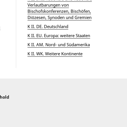
Verlautbarungen von
Bischofskonferenzen, Bischöfen,
Diözesen, Synoden und Gremien
K II. DE. Deutschland
z
K II. EU. Europa: weitere Staaten
K II. AM. Nord- und Südamerika
K II. WK. Weitere Kontinente
nhold