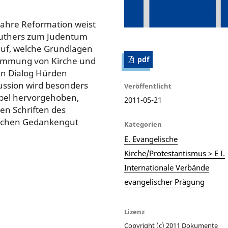
Jahre Reformation weist
 Luthers zum Judentum
e auf, welche Grundlagen
pdf
stimmung von Kirche und
en Dialog Hürden
ussion wird besonders
Veröffentlicht
ibel hervorgehoben,
2011-05-21
en Schriften des
schen Gedankengut
Kategorien
E. Evangelische
Kirche/Protestantismus > E I.
Internationale Verbände
evangelischer Prägung
Lizenz
Copyright (c) 2011 Dokumente