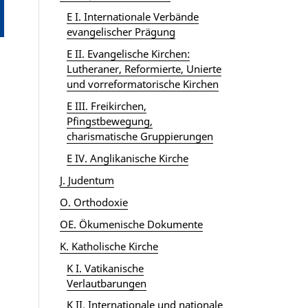
E I. Internationale Verbände
evangelischer Prägung
E II. Evangelische Kirchen:
Lutheraner, Reformierte, Unierte
und vorreformatorische Kirchen
E III. Freikirchen,
Pfingstbewegung,
charismatische Gruppierungen
E IV. Anglikanische Kirche
J. Judentum
O. Orthodoxie
OE. Ökumenische Dokumente
K. Katholische Kirche
K I. Vatikanische
Verlautbarungen
K II. Internationale und nationale