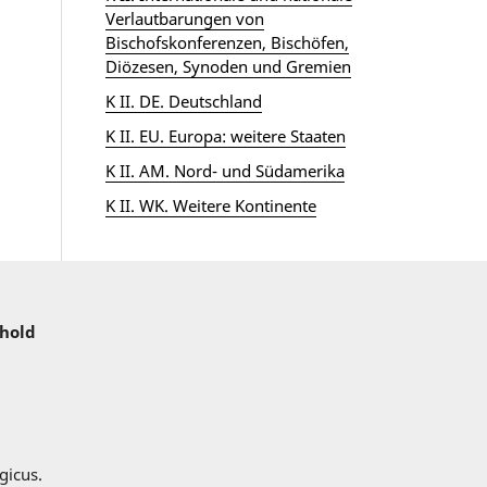
Verlautbarungen von
Bischofskonferenzen, Bischöfen,
Diözesen, Synoden und Gremien
K II. DE. Deutschland
K II. EU. Europa: weitere Staaten
K II. AM. Nord- und Südamerika
K II. WK. Weitere Kontinente
nhold
gicus.