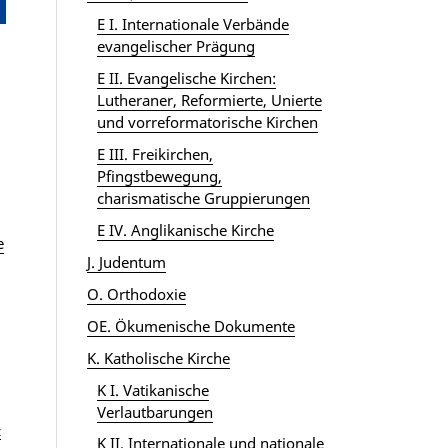
E I. Internationale Verbände
evangelischer Prägung
E II. Evangelische Kirchen:
Lutheraner, Reformierte, Unierte
und vorreformatorische Kirchen
E III. Freikirchen,
Pfingstbewegung,
charismatische Gruppierungen
E IV. Anglikanische Kirche
e
J. Judentum
O. Orthodoxie
OE. Ökumenische Dokumente
K. Katholische Kirche
K I. Vatikanische
Verlautbarungen
z
K II. Internationale und nationale