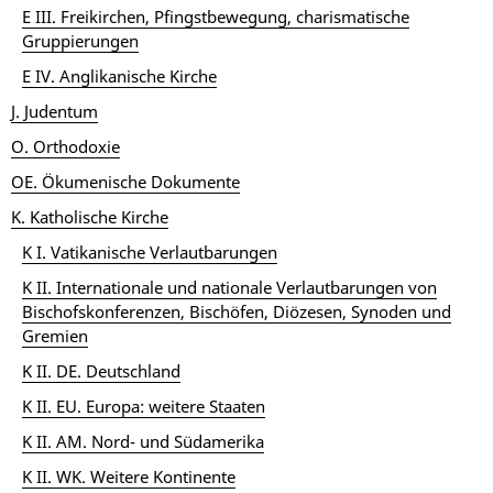
E III. Freikirchen, Pfingstbewegung, charismatische
Gruppierungen
E IV. Anglikanische Kirche
J. Judentum
O. Orthodoxie
OE. Ökumenische Dokumente
K. Katholische Kirche
K I. Vatikanische Verlautbarungen
K II. Internationale und nationale Verlautbarungen von
Bischofskonferenzen, Bischöfen, Diözesen, Synoden und
Gremien
K II. DE. Deutschland
K II. EU. Europa: weitere Staaten
K II. AM. Nord- und Südamerika
K II. WK. Weitere Kontinente