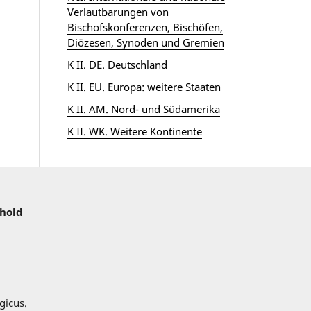
Verlautbarungen von
Bischofskonferenzen, Bischöfen,
Diözesen, Synoden und Gremien
K II. DE. Deutschland
K II. EU. Europa: weitere Staaten
K II. AM. Nord- und Südamerika
K II. WK. Weitere Kontinente
nhold
gicus.