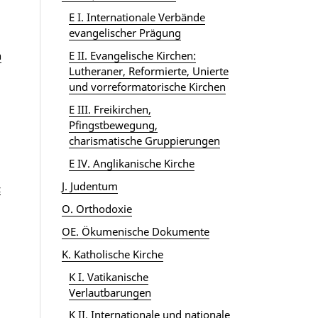
E I. Internationale Verbände
evangelischer Prägung
E II. Evangelische Kirchen:
n
Lutheraner, Reformierte, Unierte
und vorreformatorische Kirchen
E III. Freikirchen,
Pfingstbewegung,
charismatische Gruppierungen
E IV. Anglikanische Kirche
J. Judentum
z
O. Orthodoxie
OE. Ökumenische Dokumente
K. Katholische Kirche
K I. Vatikanische
Verlautbarungen
K II. Internationale und nationale