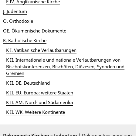
E IV. Anglikanische Kirche
J. Judentum
O. Orthodoxie
OE. Ökumenische Dokumente
K. Katholische Kirche
K I. Vatikanische Verlautbarungen
K II. Internationale und nationale Verlautbarungen von
Bischofskonferenzen, Bischöfen, Diözesen, Synoden und
Gremien
K II. DE. Deutschland
K II. EU. Europa: weitere Staaten
K II. AM. Nord- und Südamerika
K II. WK. Weitere Kontinente
Dokumente Kirchen – Judentum
| Dokumentensammlung