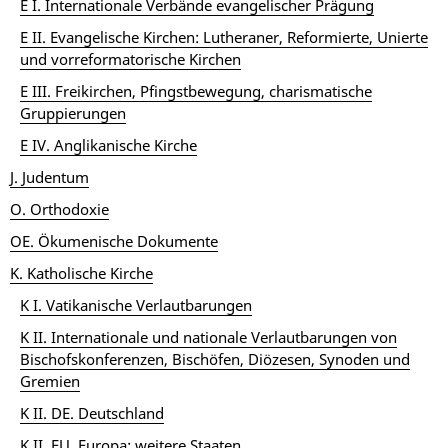
E I. Internationale Verbände evangelischer Prägung
E II. Evangelische Kirchen: Lutheraner, Reformierte, Unierte
und vorreformatorische Kirchen
E III. Freikirchen, Pfingstbewegung, charismatische
Gruppierungen
E IV. Anglikanische Kirche
J. Judentum
O. Orthodoxie
OE. Ökumenische Dokumente
K. Katholische Kirche
K I. Vatikanische Verlautbarungen
K II. Internationale und nationale Verlautbarungen von
Bischofskonferenzen, Bischöfen, Diözesen, Synoden und
Gremien
K II. DE. Deutschland
K II. EU. Europa: weitere Staaten