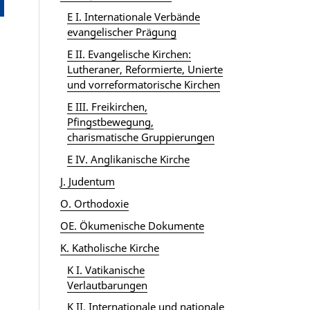
E I. Internationale Verbände
evangelischer Prägung
E II. Evangelische Kirchen:
Lutheraner, Reformierte, Unierte
und vorreformatorische Kirchen
E III. Freikirchen,
Pfingstbewegung,
charismatische Gruppierungen
E IV. Anglikanische Kirche
J. Judentum
O. Orthodoxie
OE. Ökumenische Dokumente
K. Katholische Kirche
K I. Vatikanische
Verlautbarungen
K II. Internationale und nationale