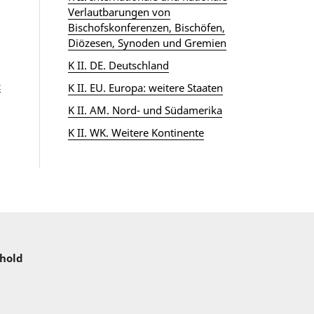
Verlautbarungen von
Bischofskonferenzen, Bischöfen,
Diözesen, Synoden und Gremien
K II. DE. Deutschland
z
K II. EU. Europa: weitere Staaten
K II. AM. Nord- und Südamerika
K II. WK. Weitere Kontinente
nhold