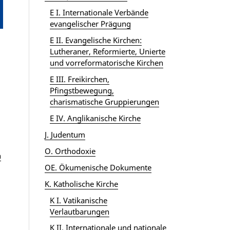
E I. Internationale Verbände
evangelischer Prägung
E II. Evangelische Kirchen:
Lutheraner, Reformierte, Unierte
und vorreformatorische Kirchen
E III. Freikirchen,
Pfingstbewegung,
charismatische Gruppierungen
E IV. Anglikanische Kirche
J. Judentum
O. Orthodoxie
n
OE. Ökumenische Dokumente
K. Katholische Kirche
K I. Vatikanische
Verlautbarungen
K II. Internationale und nationale