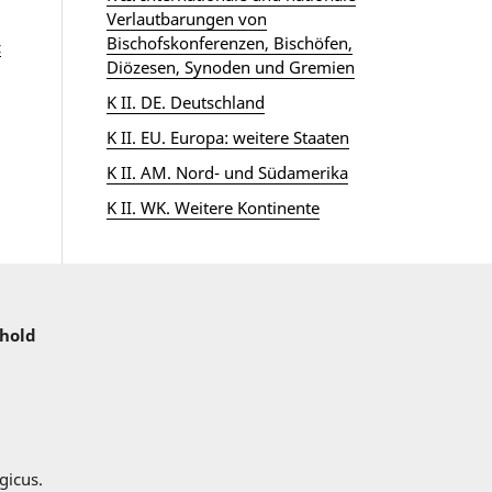
Verlautbarungen von
Bischofskonferenzen, Bischöfen,
z
Diözesen, Synoden und Gremien
K II. DE. Deutschland
K II. EU. Europa: weitere Staaten
K II. AM. Nord- und Südamerika
K II. WK. Weitere Kontinente
nhold
gicus.