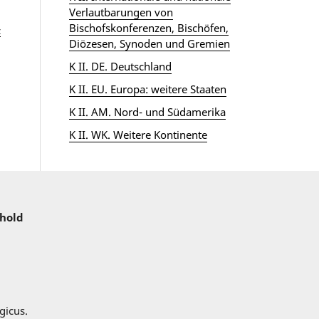
Verlautbarungen von
Bischofskonferenzen, Bischöfen,
z
Diözesen, Synoden und Gremien
K II. DE. Deutschland
K II. EU. Europa: weitere Staaten
K II. AM. Nord- und Südamerika
K II. WK. Weitere Kontinente
nhold
gicus.