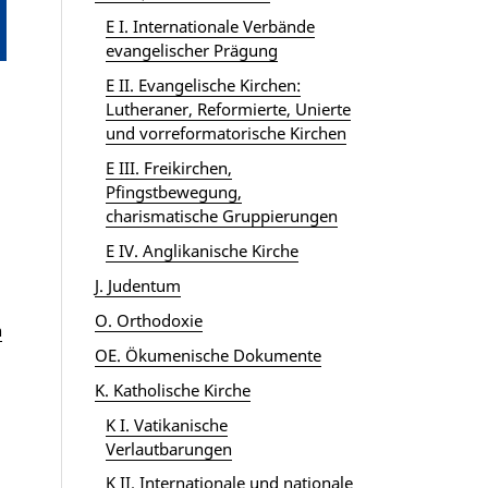
E I. Internationale Verbände
evangelischer Prägung
E II. Evangelische Kirchen:
Lutheraner, Reformierte, Unierte
und vorreformatorische Kirchen
E III. Freikirchen,
Pfingstbewegung,
charismatische Gruppierungen
E IV. Anglikanische Kirche
J. Judentum
O. Orthodoxie
n
OE. Ökumenische Dokumente
K. Katholische Kirche
K I. Vatikanische
Verlautbarungen
K II. Internationale und nationale