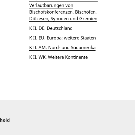
Verlautbarungen von
Bischofskonferenzen, Bischöfen,
Diözesen, Synoden und Gremien
K II. DE. Deutschland
K II. EU. Europa: weitere Staaten
z
K II. AM. Nord- und Südamerika
K II. WK. Weitere Kontinente
nhold