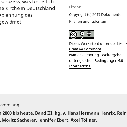
nsprozess, was förderlich
Lizenz
he Kirche in Deutschland
 Ablehnung des
Copyright (c) 2017 Dokumente
 gewidmet.
Kirchen und Judentum
Dieses Werk steht unter der
Lizen
Creative Commons
Namensnennung - Weitergabe
unter gleichen Bedingungen 4.0
International
.
sammlung
000 bis heute. Band III, hg. v. Hans Hermann Henrix, Rei
 Moritz Sacherer, Jennifer Ebert, Axel Töllner.