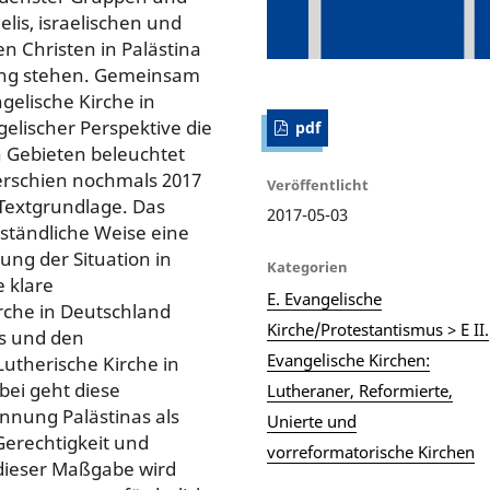
aelis, israelischen und
n Christen in Palästina
dung stehen. Gemeinsam
gelische Kirche in
elischer Perspektive die
pdf
n Gebieten beleuchtet
erschien nochmals 2017
Veröffentlicht
 Textgrundlage. Das
2017-05-03
ständliche Weise eine
ng der Situation in
Kategorien
e klare
E. Evangelische
rche in Deutschland
Kirche/Protestantismus > E II.
ls und den
Evangelische Kirchen:
Lutherische Kirche in
bei geht diese
Lutheraner, Reformierte,
nnung Palästinas als
Unierte und
Gerechtigkeit und
vorreformatorische Kirchen
 dieser Maßgabe wird