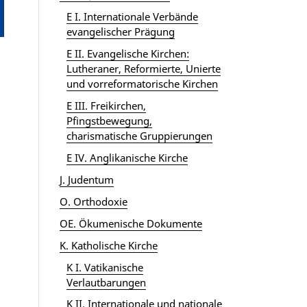
E I. Internationale Verbände
evangelischer Prägung
E II. Evangelische Kirchen:
Lutheraner, Reformierte, Unierte
und vorreformatorische Kirchen
E III. Freikirchen,
Pfingstbewegung,
charismatische Gruppierungen
E IV. Anglikanische Kirche
J. Judentum
O. Orthodoxie
OE. Ökumenische Dokumente
K. Katholische Kirche
K I. Vatikanische
Verlautbarungen
K II. Internationale und nationale