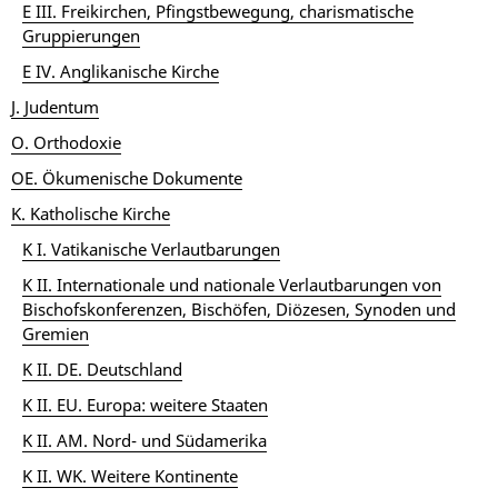
E III. Freikirchen, Pfingstbewegung, charismatische
Gruppierungen
E IV. Anglikanische Kirche
J. Judentum
O. Orthodoxie
OE. Ökumenische Dokumente
K. Katholische Kirche
K I. Vatikanische Verlautbarungen
K II. Internationale und nationale Verlautbarungen von
Bischofskonferenzen, Bischöfen, Diözesen, Synoden und
Gremien
K II. DE. Deutschland
K II. EU. Europa: weitere Staaten
K II. AM. Nord- und Südamerika
K II. WK. Weitere Kontinente