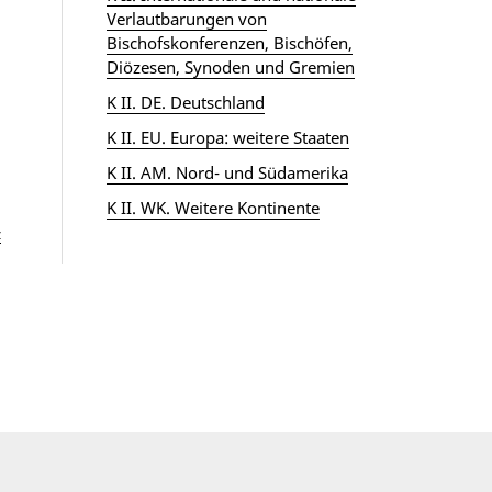
Verlautbarungen von
Bischofskonferenzen, Bischöfen,
Diözesen, Synoden und Gremien
K II. DE. Deutschland
K II. EU. Europa: weitere Staaten
K II. AM. Nord- und Südamerika
K II. WK. Weitere Kontinente
z