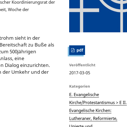
tscher Koordinierungsrat der
beit, Woche der
trohm sieht in der
Bereitschaft zu Buße als
pdf
 zum 500jährigen
nlass, eine
en Dialog einzurichten.
Veröffentlicht
en der Umkehr und der
2017-03-05
Kategorien
E. Evangelische
Kirche/Protestantismus > E II.
Evangelische Kirchen:
Lutheraner, Reformierte,
Unierte und