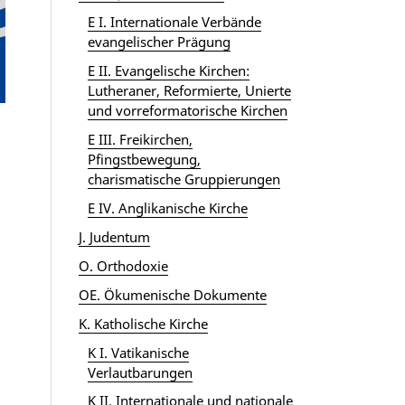
E I. Internationale Verbände
evangelischer Prägung
E II. Evangelische Kirchen:
Lutheraner, Reformierte, Unierte
und vorreformatorische Kirchen
E III. Freikirchen,
Pfingstbewegung,
charismatische Gruppierungen
E IV. Anglikanische Kirche
J. Judentum
O. Orthodoxie
OE. Ökumenische Dokumente
K. Katholische Kirche
K I. Vatikanische
Verlautbarungen
K II. Internationale und nationale