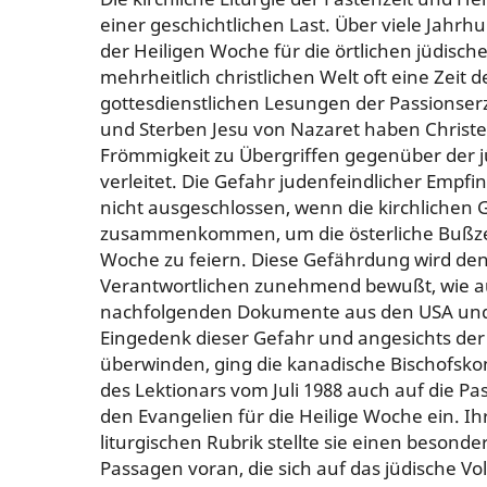
einer geschichtlichen Last. Über viele Jahrh
der Heiligen Woche für die örtlichen jüdisc
mehrheitlich christlichen Welt oft eine Zeit 
gottesdienstlichen Lesungen der Passionse
und Sterben Jesu von Nazaret haben Christen
Frömmigkeit zu Übergriffen gegenüber der 
verleitet. Die Gefahr judenfeindlicher Empf
nicht ausgeschlossen, wenn die kirchlichen
zusammenkommen, um die österliche Bußzei
Woche zu feiern. Diese Gefährdung wird den
Verantwortlichen zunehmend bewußt, wie a
nachfolgenden Dokumente aus den USA und 
Eingedenk dieser Gefahr und angesichts der 
überwinden, ging die kanadische Bischofskon
des Lektionars vom Juli 1988 auch auf die P
den Evangelien für die Heilige Woche ein. I
liturgischen Rubrik stellte sie einen besond
Passagen voran, die sich auf das jüdische Vo