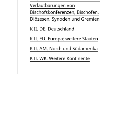
Verlautbarungen von
Bischofskonferenzen, Bischöfen,
z
Diözesen, Synoden und Gremien
K II. DE. Deutschland
K II. EU. Europa: weitere Staaten
K II. AM. Nord- und Südamerika
K II. WK. Weitere Kontinente