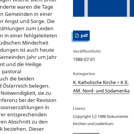
underte waren die Tage
hen Gemeinden in einer
der Angst und Sorge. Die
rzählungen zum Leiden
 in einer fehlgeleiteten
pdf
jüdischen Minderheit
indungen ist auch heute
Veröffentlicht
 Gemeinden Jahr um Jahr
1988-07-01
t und die Heilige
 pastoral
Kategorien
uch die beiden
K. Katholische Kirche > K II.
Österreich belegen.
AM. Nord- und Südamerika
Notwendigkeit, sie zu
ferenz bei der Revision
assionserzählungen in
Lizenz
hrer entsprechenden
Copyright (c) 1988 Dokumente
eren Abschnitt zu den
Kirchen und Judentum
lk beziehen. Dieser