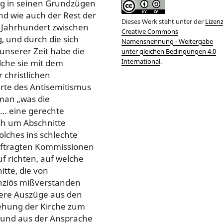
ung in seinen Grundzügen
d wie auch der Rest der
Dieses Werk steht unter der
Lizen
n Jahrhundert zwischen
Creative Commons
 und durch die sich
Namensnennung - Weitergabe
unserer Zeit habe die
unter gleichen Bedingungen 4.0
International
.
lche sie mit dem
 christlichen
rte des Antisemitismus
man „was die
 … eine gerechte
ch um Abschnitte
solches ins schlechte
auftragten Kommissionen
f richten, auf welche
tte, die von
nziös mißverstanden
ere Auszüge aus den
ehung der Kirche zum
5 und aus der Ansprache