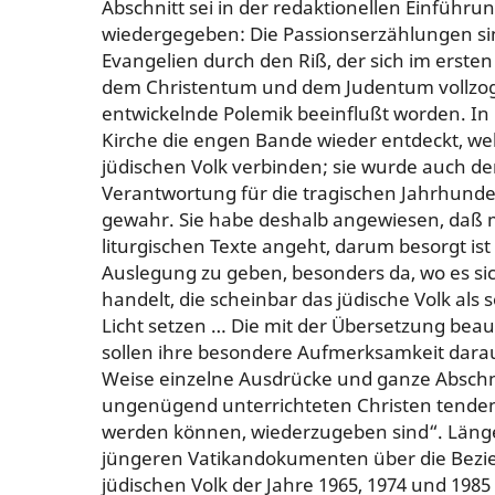
Abschnitt sei in der redaktionellen Einführ
wiedergegeben: Die Passionserzählungen sin
Evangelien durch den Riß, der sich im erste
dem Christentum und dem Judentum vollzog,
entwickelnde Polemik beeinflußt worden. In 
Kirche die engen Bande wieder entdeckt, we
jüdischen Volk verbinden; sie wurde auch der
Verantwortung für die tragischen Jahrhunde
gewahr. Sie habe deshalb angewiesen, daß 
liturgischen Texte angeht, darum besorgt ist
Auslegung zu geben, besonders da, wo es si
handelt, die scheinbar das jüdische Volk als 
Licht setzen … Die mit der Übersetzung be
sollen ihre besondere Aufmerksamkeit darau
Weise einzelne Ausdrücke und ganze Abschni
ungenügend unterrichteten Christen tende
werden können, wiederzugeben sind“. Läng
jüngeren Vatikandokumenten über die Bezi
jüdischen Volk der Jahre 1965, 1974 und 198