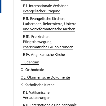
E I. Internationale Verbände
evangelischer Prägung
E II. Evangelische Kirchen:
Lutheraner, Reformierte, Unierte
und vorreformatorische Kirchen
E III. Freikirchen,
Pfingstbewegung,
charismatische Gruppierungen
E IV. Anglikanische Kirche
J. Judentum
O. Orthodoxie
OE. Ökumenische Dokumente
K. Katholische Kirche
K I. Vatikanische
Verlautbarungen
K II. Internationale und nationale