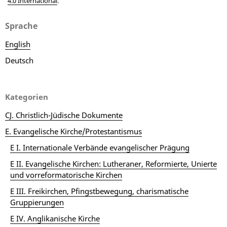
4.0 International
.
Sprache
English
Deutsch
Kategorien
CJ. Christlich-Jüdische Dokumente
E. Evangelische Kirche/Protestantismus
E I. Internationale Verbände evangelischer Prägung
E II. Evangelische Kirchen: Lutheraner, Reformierte, Unierte
und vorreformatorische Kirchen
E III. Freikirchen, Pfingstbewegung, charismatische
Gruppierungen
E IV. Anglikanische Kirche