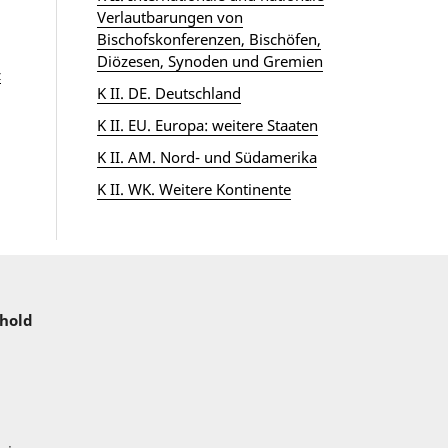
Verlautbarungen von
Bischofskonferenzen, Bischöfen,
Diözesen, Synoden und Gremien
z
K II. DE. Deutschland
K II. EU. Europa: weitere Staaten
K II. AM. Nord- und Südamerika
K II. WK. Weitere Kontinente
nhold