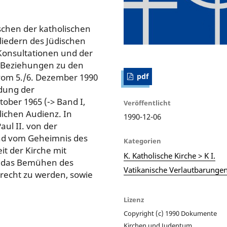
schen der katholischen
liedern des Jüdischen
 Konsultationen und der
n Beziehungen zu den
vom 5./6. Dezember 1990
pdf
edung der
ober 1965 (-> Band I,
Veröffentlicht
lichen Audienz. In
1990-12-06
ul II. von der
und vom Geheimnis des
Kategorien
t der Kirche mit
K. Katholische Kirche > K I.
 das Bemühen des
Vatikanische Verlautbarunge
erecht zu werden, sowie
Lizenz
Copyright (c) 1990 Dokumente
Kirchen und Judentum