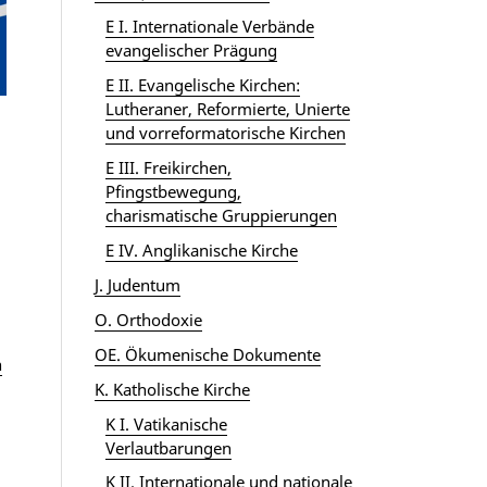
E I. Internationale Verbände
evangelischer Prägung
E II. Evangelische Kirchen:
Lutheraner, Reformierte, Unierte
und vorreformatorische Kirchen
E III. Freikirchen,
Pfingstbewegung,
charismatische Gruppierungen
E IV. Anglikanische Kirche
J. Judentum
O. Orthodoxie
OE. Ökumenische Dokumente
n
K. Katholische Kirche
K I. Vatikanische
Verlautbarungen
K II. Internationale und nationale