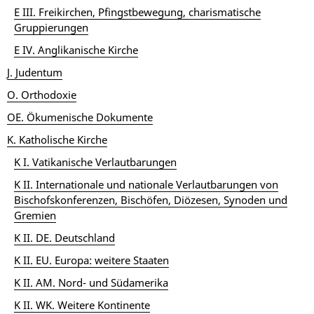
E III. Freikirchen, Pfingstbewegung, charismatische
Gruppierungen
E IV. Anglikanische Kirche
J. Judentum
O. Orthodoxie
OE. Ökumenische Dokumente
K. Katholische Kirche
K I. Vatikanische Verlautbarungen
K II. Internationale und nationale Verlautbarungen von
Bischofskonferenzen, Bischöfen, Diözesen, Synoden und
Gremien
K II. DE. Deutschland
K II. EU. Europa: weitere Staaten
K II. AM. Nord- und Südamerika
K II. WK. Weitere Kontinente